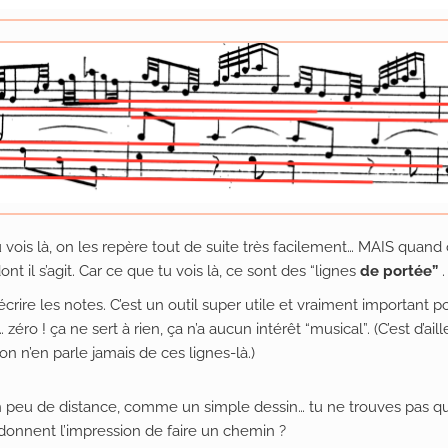
tu vois là, on les repère tout de suite très facilement… MAIS quand 
nt il s’agit. Car ce que tu vois là, ce sont des “lignes
de portée”
.
rire les notes. C’est un outil super utile et vraiment important p
 zéro ! ça ne sert à rien, ça n’a aucun intérêt “musical”. (C’est d’ai
 on n’en parle jamais de ces lignes-là.)
 un peu de distance, comme un simple dessin… tu ne trouves pas q
 donnent l’impression de faire un chemin ?