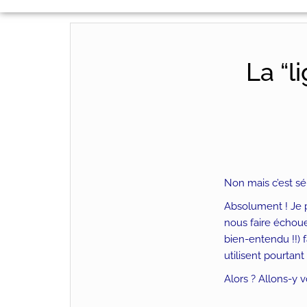
La “l
Non mais c’est sé
Absolument ! Je pe
nous faire échouer
bien-entendu !!) 
utilisent pourta
Alors ? Allons-y 