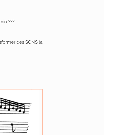
min ???
ansformer des SONS (à