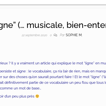
igne” (… musicale, bien-ente
Par
SOPHIE M.
22 septembre 2020
0
rieux ? Il y a vraiment un article qui explique le mot “ligne” en m
rsiste et signe : le vocabulaire, ça n’a l’air de rien, mais en manq
 sur des choses qu’on saurait pourtant faire ! Et le mot “ligne” (“
fait définitivement partie de ce vocabulaire un peu flou que tous 
nt comme un mot de base…
voir d’un peu plus près