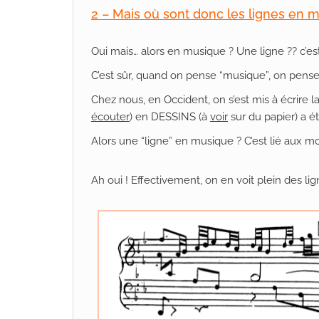
2 – Mais où sont donc les lignes en 
Oui mais… alors en musique ? Une ligne ?? c’
C’est sûr, quand on pense “musique”, on pense a
Chez nous, en Occident, on s’est mis à écrire 
écouter
) en DESSINS (à
voir
sur du papier) a é
Alors une “ligne” en musique ? C’est lié aux mot
Ah oui ! Effectivement, on en voit plein des lig