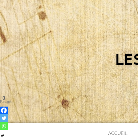
LE
0
Partages
ACCUEIL