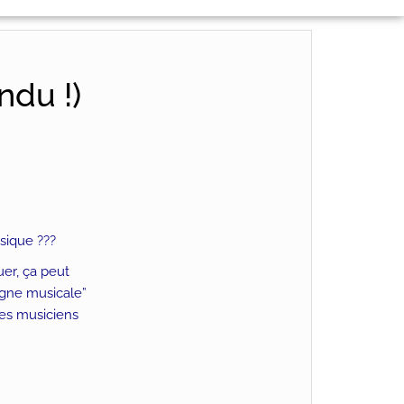
ndu !)
usique ???
uer, ça peut
ligne musicale”
les musiciens