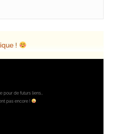
sique !
 pour de futurs liens...
tent pas encore !