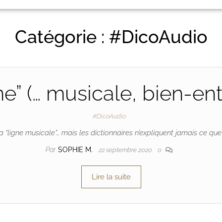
Catégorie :
#DicoAudio
ne” (… musicale, bien-en
#DicoAudio
 “ligne musicale”… mais les dictionnaires n’expliquent jamais ce que ç
Par
SOPHIE M.
22 septembre 2020
0
Lire la suite