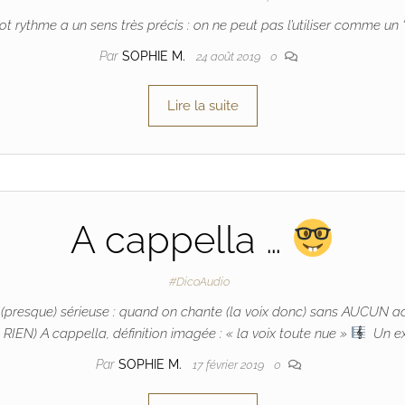
t rythme a un sens très précis : on ne peut pas l’utiliser comme un 
Par
SOPHIE M.
24 août 2019
0
Lire la suite
A cappella …
#DicoAudio
ition (presque) sérieuse : quand on chante (la voix donc) sans AUCU
 RIEN) A cappella, définition imagée : « la voix toute nue »
Un exe
Par
SOPHIE M.
17 février 2019
0