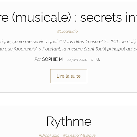
 (musicale) : secrets i
#DicoAudio
que, ça va me servir à quoi ?” Vous dites “mesure” ? … “Pfff… Je n’ai 
 que j’apprenais”. > Pourtant, la mesure étant l’outil principal qui p
Par
SOPHIE M.
14 juin 2020
0
Lire la suite
Rythme
#DicoAudio
#QuestionMusique