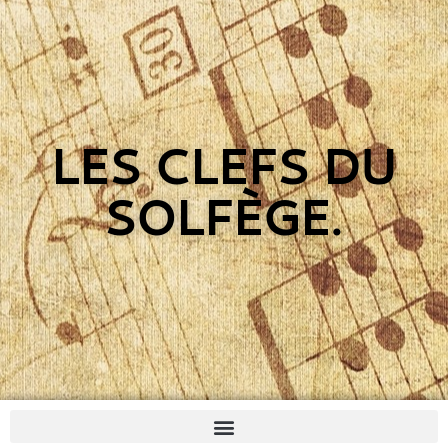
LES CLEFS DU
SOLFÈGE.