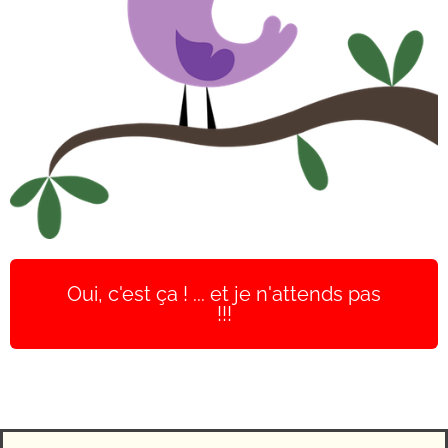
Oui, c'est ça ! ... et je n'attends pas
!!!