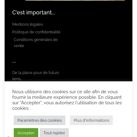
C'est important...
Mentions légales
Politique de confidentialité
Conditions générales de
vente
...
De la place pour de futurs
liens...
qui n'existent pas encore !
Nous utilisons des cookies sur ce site afin de vous
fournir la meilleure expérience possible. En cliquant
sur “Accepter”, vous autorisez l'utilisation de tous les
cookies.
© 2020 All rights reserved
Paramètres des cookies
Plus d'informations
Accepter
Tout rejeter