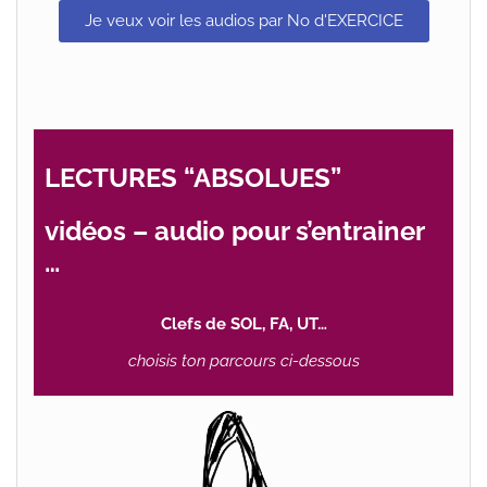
Je veux voir les audios par No d'EXERCICE
LECTURES “ABSOLUES”
vidéos – audio pour s’entrainer
…
Clefs de SOL, FA, UT…
choisis ton parcours ci-dessous