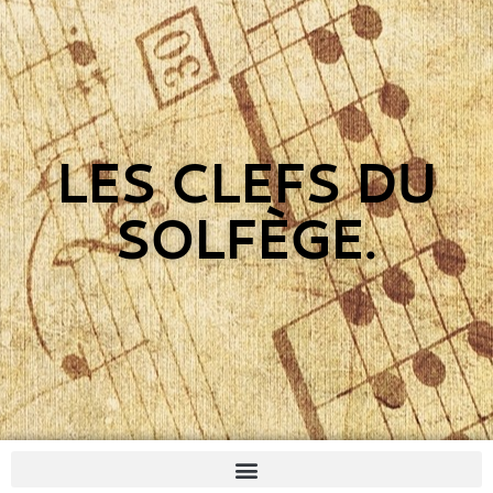
LES CLEFS DU
SOLFÈGE.